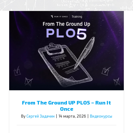
From The Ground UP PLO5 – Run It
Once
By
Сергей Задачин
|
14 марта, 2026
|
Видеокурсы