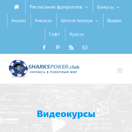
Skip
Расписание фрироллов
Бонусы
to
content
Акции
Анонсы
Школа покера
Видео
Софт
Курсы
Facebook
Pinterest
Rss
Email
Видеокурсы