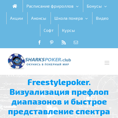
Skip
Расписание фрироллов
Бонусы
to
content
Акции
Анонсы
Школа покера
Видео
Софт
Курсы
Facebook
Pinterest
Rss
Email
Freestylepoker.
Визуализация префлоп
диапазонов и быстрое
представление спектра