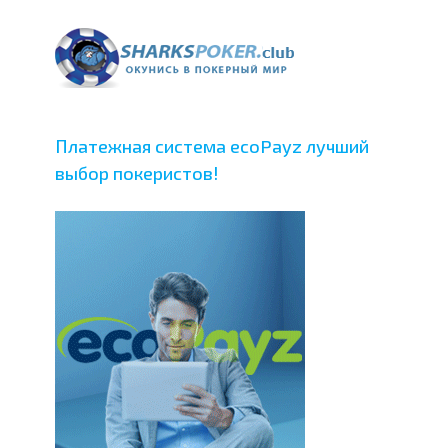
Платежная система ecoPayz лучший
выбор покеристов!