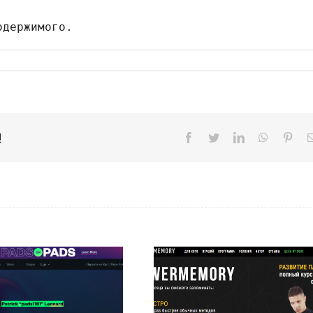
одержимого.
!
Facebook
Twitter
LinkedIn
WhatsAp
Pint