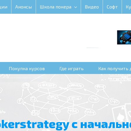
ции
Анонсы
Школа покера
Видео
Софт
К
Покупка курсов
Где играть
Как получить 
okerstrategy с началь