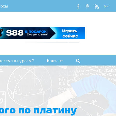
урсы
Facebook
Pinterest
Rss
Emai
доступ к курсам?
Контакт
ного по платину