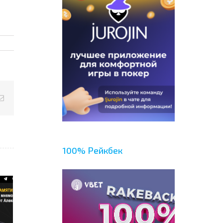
p
erest
Email
100% Рейкбек